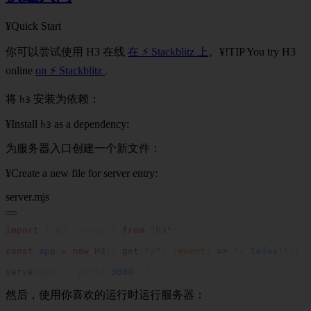
¥Quick Start
你可以尝试使用 H3 在线
在 ⚡️ Stackblitz 上
。¥
!TIP
You try H3
online
on ⚡️ Stackblitz
.
将
安装为依赖：
h3
¥Install
as a dependency:
h3
为服务器入口创建一个新文件：
¥Create a new file for server entry:
server.mjs
import
 { H3, serve } 
from
 "h3"
const
 app
 =
 new
 H3
().
get
(
"/"
, (
event
) 
=>
 "⚡️ Tadaa!"
serve
(app, { port: 
3000
然后，使用你喜欢的运行时运行服务器：