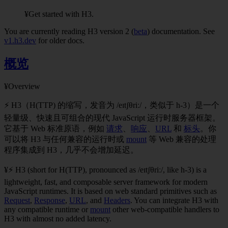
¥Get started with H3.
You are currently reading H3 version 2 (
beta
) documentation. See
v1.h3.dev
for older docs.
概览
¥Overview
⚡ H3（H(TTP) 的缩写，发音为 /eɪtʃθriː/，类似于 h-3）是一个
轻量级、快速且可组合的现代 JavaScript 运行时服务器框架。
它基于 Web 标准原语，例如
请求
、
响应
、
URL
和
标头
。你
可以将 H3 与任何兼容的运行时或
mount
等 Web 兼容的处理
程序集成到 H3，几乎不会增加延迟。
¥⚡ H3 (short for H(TTP), pronounced as /eɪtʃθriː/, like h-3) is a
lightweight, fast, and composable server framework for modern
JavaScript runtimes. It is based on web standard primitives such as
Request
,
Response
,
URL
, and
Headers
. You can integrate H3 with
any compatible runtime or
mount
other web-compatible handlers to
H3 with almost no added latency.