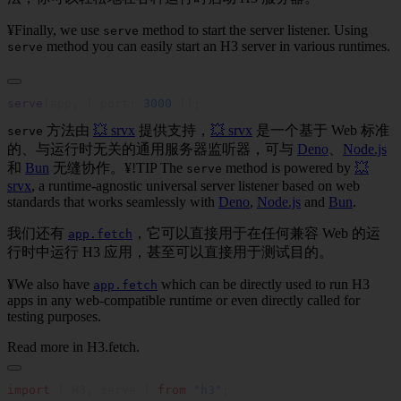
¥Finally, we use
method to start the server listener. Using
serve
method you can easily start an H3 server in various runtimes.
serve
serve
(app, { port: 
3000
方法由
💥 srvx
提供支持，
💥 srvx
是一个基于 Web 标准
serve
的、与运行时无关的通用服务器监听器，可与
Deno
、
Node.js
和
Bun
无缝协作。¥
!TIP
The
method is powered by
💥
serve
srvx
, a runtime-agnostic universal server listener based on web
standards that works seamlessly with
Deno
,
Node.js
and
Bun
.
我们还有
，它可以直接用于在任何兼容 Web 的运
app.fetch
行时中运行 H3 应用，甚至可以直接用于测试目的。
¥We also have
which can be directly used to run H3
app.fetch
apps in any web-compatible runtime or even directly called for
testing purposes.
Read more in
H3.fetch
.
import
 { H3, serve } 
from
 "h3"