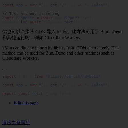
const
 app
 =
 new
 H3
().
get
(
"/"
, () 
=>
 "⚡️ Tadaa!"
const
 response
 =
 await
 app.
request
(
"/"
console.
log
(
await
 response.
text
你也可以直接从 CDN 导入
库。此方法可用于 Bun、Deno
h3
和其他运行时，例如 Cloudflare Workers。
¥You can directly import
library from CDN alternatively. This
h3
method can be used for Bun, Deno and other runtimes such as
Cloudflare Workers.
import
 { H3 } 
from
 "https://esm.sh/h3@beta"
const
 app
 =
 new
 H3
().
get
(
"/"
, () 
=>
 "⚡️ Tadaa!"
export
 const
 fetch
 =
Edit this page
请求生命周期