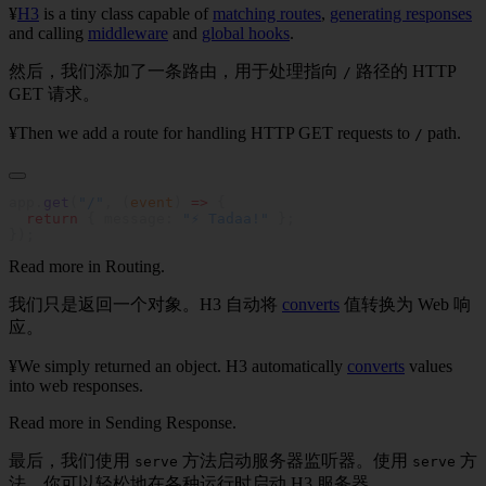
¥
H3
is a tiny class capable of
matching routes
,
generating responses
and calling
middleware
and
global hooks
.
然后，我们添加了一条路由，用于处理指向
路径的 HTTP
/
GET 请求。
¥Then we add a route for handling HTTP GET requests to
path.
/
app.
get
(
"/"
, (
event
) 
=>
  return
 { message: 
"⚡️ Tadaa!"
Read more in
Routing
.
我们只是返回一个对象。H3 自动将
converts
值转换为 Web 响
应。
¥We simply returned an object. H3 automatically
converts
values
into web responses.
Read more in
Sending Response
.
最后，我们使用
方法启动服务器监听器。使用
方
serve
serve
法，你可以轻松地在各种运行时启动 H3 服务器。